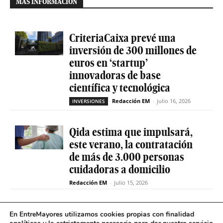
MÁS INFORMACIÓN
CriteriaCaixa prevé una
inversión de 300 millones de
euros en ‘startup’
innovadoras de base
científica y tecnológica
Redacción EM
-
julio 16, 2026
INVERSIONES
Qida estima que impulsará,
este verano, la contratación
de más de 3.000 personas
cuidadoras a domicilio
Redacción EM
-
julio 15, 2026
La sociedad de capital riesgo
En EntreMayores utilizamos cookies propias con finalidad
Axis invertirá hasta 15