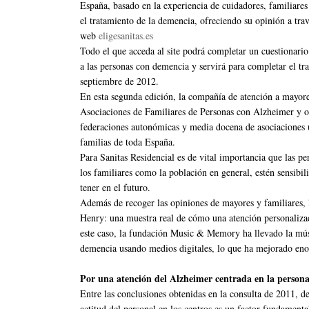
España, basado en la experiencia de cuidadores, familiare
el tratamiento de la demencia, ofreciendo su opinión a trav
web
eligesanitas.es
Todo el que acceda al site podrá completar un cuestionario
a las personas con demencia y servirá para completar el tra
septiembre de 2012.
En esta segunda edición, la compañía de atención a mayor
Asociaciones de Familiares de Personas con Alzheimer y o
federaciones autonómicas y media docena de asociaciones u
familias de toda España.
Para Sanitas Residencial es de vital importancia que las p
los familiares como la población en general, estén sensibi
tener en el futuro.
Además de recoger las opiniones de mayores y familiares, l
Henry: una muestra real de cómo una atención personalizada
este caso, la fundación Music & Memory ha llevado la mús
demencia usando medios digitales, lo que ha mejorado en
Por una atención del Alzheimer centrada en la person
Entre las conclusiones obtenidas en la consulta de 2011, de
actitud del personal en los centros es un factor fundamenta