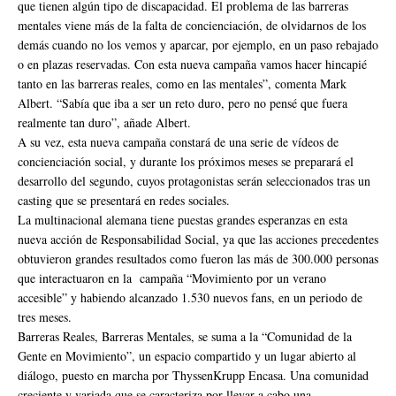
que tienen algún tipo de discapacidad. El problema de las barreras
mentales viene más de la falta de concienciación, de olvidarnos de los
demás cuando no los vemos y aparcar, por ejemplo, en un paso rebajado
o en plazas reservadas. Con esta nueva campaña vamos hacer hincapié
tanto en las barreras reales, como en las mentales”, comenta Mark
Albert. “Sabía que iba a ser un reto duro, pero no pensé que fuera
realmente tan duro”, añade Albert.
A su vez, esta nueva campaña constará de una serie de vídeos de
concienciación social, y durante los próximos meses se preparará el
desarrollo del segundo, cuyos protagonistas serán seleccionados tras un
casting que se presentará en redes sociales.
La multinacional alemana tiene puestas grandes esperanzas en esta
nueva acción de Responsabilidad Social, ya que las acciones precedentes
obtuvieron grandes resultados como fueron las más de 300.000 personas
que interactuaron en la campaña “Movimiento por un verano
accesible” y habiendo alcanzado 1.530 nuevos fans, en un periodo de
tres meses.
Barreras Reales, Barreras Mentales, se suma a la “Comunidad de la
Gente en Movimiento”, un espacio compartido y un lugar abierto al
diálogo, puesto en marcha por ThyssenKrupp Encasa. Una comunidad
creciente y variada que se caracteriza por llevar a cabo una