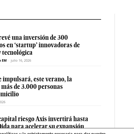
revé una inversión de 300
os en ‘startup’ innovadoras de
y tecnológica
n EM
-
julio 16, 2026
 impulsará, este verano, la
e más de 3.000 personas
micilio
2026
apital riesgo Axis invertirá hasta
Qida para acelerar su expansión
nalíticas y la estrictamente necesaria para dar nuestro