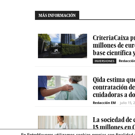
MÁS INFORMACIÓN
CriteriaCaixa p
millones de eur
base científica 
Redacció
INVERSIONES
Qida estima que
contratación d
cuidadoras a do
Redacción EM
-
julio 15, 
La sociedad de c
15 millones en 
En EntreMayores utilizamos cookies propias con finalidad a