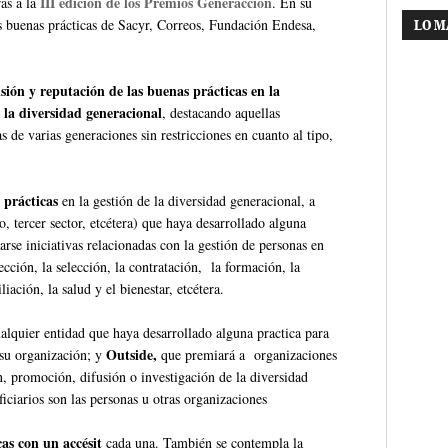
III edición de los Premios Generacción
ras a la
. En su
s buenas prácticas de Sacyr, Correos, Fundación Endesa,
LO M
sión y reputación de las buenas prácticas en la
e la diversidad generacional
, destacando aquellas
s de varias generaciones sin restricciones en cuanto al tipo,
 prácticas
en la gestión de la diversidad generacional, a
, tercer sector, etcétera) que haya desarrollado alguna
arse iniciativas relacionadas con la gestión de personas en
rección, la selección, la contratación, la formación, la
iación, la salud y el bienestar, etcétera.
ualquier entidad que haya desarrollado alguna practica para
Outside,
 su organización; y
que premiará a organizaciones
n, promoción, difusión o investigación de la diversidad
iciarios son las personas u otras organizaciones
cas con un accésit
cada una. También se contempla la