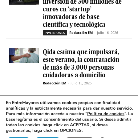
inversión de 300 millones de
euros en ‘startup’
innovadoras de base
científica y tecnológica
Redacción EM
-
julio 16, 2026
INVERSIONES
Qida estima que impulsará,
este verano, la contratación
de más de 3.000 personas
cuidadoras a domicilio
Redacción EM
-
julio 15, 2026
La sociedad de capital riesgo
En EntreMayores utilizamos cookies propias con finalidad
Axis invertirá hasta 15
analíticas y la estrictamente necesaria para dar nuestro servicio.
Para más información accede a nuestra “
Política de cookies
”. La
millones en Qida para
base legítima es el consentimiento del usuario
.
Si desea admitir
acelerar su expansión
todas las cookies, haga click en ACEPTAR, si desea
gestionarlas, haga click en OPCIONES.
Redacción EM
-
julio 14, 2026
INVERSIONES