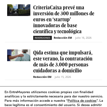
CriteriaCaixa prevé una
inversión de 300 millones de
euros en ‘startup’
innovadoras de base
científica y tecnológica
Redacción EM
-
julio 16, 2026
INVERSIONES
Qida estima que impulsará,
este verano, la contratación
de más de 3.000 personas
cuidadoras a domicilio
Redacción EM
-
julio 15, 2026
La sociedad de capital riesgo
En EntreMayores utilizamos cookies propias con finalidad
Axis invertirá hasta 15
analíticas y la estrictamente necesaria para dar nuestro servicio.
Para más información accede a nuestra “
Política de cookies
”. La
millones en Qida para
base legítima es el consentimiento del usuario
.
Si desea admitir