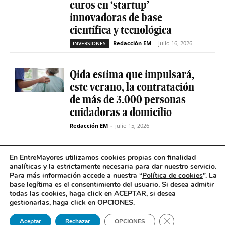
euros en ‘startup’
innovadoras de base
científica y tecnológica
Redacción EM
-
julio 16, 2026
INVERSIONES
Qida estima que impulsará,
este verano, la contratación
de más de 3.000 personas
cuidadoras a domicilio
Redacción EM
-
julio 15, 2026
La sociedad de capital riesgo
En EntreMayores utilizamos cookies propias con finalidad
Axis invertirá hasta 15
analíticas y la estrictamente necesaria para dar nuestro servicio.
Para más información accede a nuestra “
Política de cookies
”. La
millones en Qida para
base legítima es el consentimiento del usuario
.
Si desea admitir
acelerar su expansión
todas las cookies, haga click en ACEPTAR, si desea
gestionarlas, haga click en OPCIONES.
Redacción EM
-
julio 14, 2026
INVERSIONES
Cerrar el banner 
Aceptar
Rechazar
OPCIONES