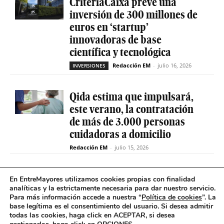
CriteriaCaixa prevé una
inversión de 300 millones de
euros en ‘startup’
innovadoras de base
científica y tecnológica
Redacción EM
-
julio 16, 2026
INVERSIONES
Qida estima que impulsará,
este verano, la contratación
de más de 3.000 personas
cuidadoras a domicilio
Redacción EM
-
julio 15, 2026
La sociedad de capital riesgo
En EntreMayores utilizamos cookies propias con finalidad
Axis invertirá hasta 15
analíticas y la estrictamente necesaria para dar nuestro servicio.
Para más información accede a nuestra “
Política de cookies
”. La
millones en Qida para
base legítima es el consentimiento del usuario
.
Si desea admitir
acelerar su expansión
todas las cookies, haga click en ACEPTAR, si desea