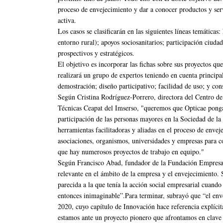
proceso de envejecimiento y dar a conocer productos y ser
activa.
Los casos se clasificarán en las siguientes líneas temáticas
entorno rural); apoyos sociosanitarios; participación ciuda
prospectivos y estratégicos.
El objetivo es incorporar las fichas sobre sus proyectos qu
realizará un grupo de expertos teniendo en cuenta principal
demostración; diseño participativo; facilidad de uso; y co
Según Cristina Rodríguez-Porrero, directora del Centro d
Técnicas Ceapat del Imserso, "queremos que Opticae ponga 
participación de las personas mayores en la Sociedad de l
herramientas facilitadoras y aliadas en el proceso de enve
asociaciones, organismos, universidades y empresas para c
que hay numerosos proyectos de trabajo en equipo."
Según Francisco Abad, fundador de la Fundación Empresa y
relevante en el ámbito de la empresa y el envejecimiento. 
parecida a la que tenía la acción social empresarial cuand
entonces inimaginable”.Para terminar, subrayó que “el env
2020, cuyo capítulo de Innovación hace referencia explícit
estamos ante un proyecto pionero que afrontamos en clave