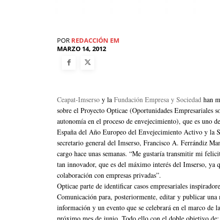
POR
REDACCIÓN EM
MARZO 14, 2012
Ceapat-Imserso
y la
Fundación Empresa y Sociedad
han ma
sobre el Proyecto Opticae (Oportunidades Empresariales s
autonomía en el proceso de envejecimiento), que es uno d
España del Año Europeo del Envejecimiento Activo y la So
secretario general del Imserso, Francisco A. Ferrándiz Ma
cargo hace unas semanas. “Me gustaría transmitir mi felicit
tan innovador, que es del máximo interés del Imserso, ya q
colaboración con empresas privadas”.
Opticae parte de identificar casos empresariales inspirador
Comunicación para, posteriormente, editar y publicar una 
información y un evento que se celebrará en el marco de l
próximo mes de junio. Todo ello con el doble objetivo de: s