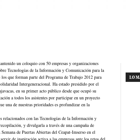
ntenido un coloquio con 50 empresas y organizaciones
obre Tecnologías de la Información y Comunicación para la
e los que forman parte del Programa de Trabajo 2012 para
LO M
lidaridad Intergeneracional. Ha estado presidido por el
njavacas, en su primer acto público desde que ocupó su
ación a todos los asistentes por participar en un proyecto
ue una de nuestras prioridades es profundizar en la
es relacionados con las Tecnologías de la Información y
recopilación, y divulgarla a través de una campaña de
a Semana de Puertas Abiertas del Ceapat-Imserso en el
ervir de inspiración activa a las empresas ante los retos del