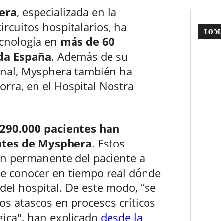
era
, especializada en la
circuitos hospitalarios, ha
LO M
ecnología en
más de 60
oda España
. Además de su
onal, Mysphera también ha
orra, en el Hospital Nostra
 290.000 pacientes han
entes de Mysphera
. Estos
ón permanente del paciente a
te conocer en tiempo real dónde
del hospital. De este modo, “se
los atascos en procesos críticos
gica", han explicado
desde la