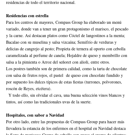
residencias de todo el territorio nacional.
Residencias con estrella
Para los centros de mayores, Compass Group ha elaborado un menú
variado, donde van a tener un gran protagonismo el marisco, el pescado
y la carne. Así destacan platos como Cóctel de langostinos a la menta;
Bacalao con su muselina y salsa vizcaína; Semifrío de verduras y
delicias de cangrejo al pesto; Propieta de ternera al oporto con cebolla
caramelizada al perfume de canela; Hojaldre de queso y membrillo con
salsa a la pimienta o Arroz del señoret con alioli, entre otros.
Los postres también son de primera calidad, como la tarta de chocolate
con salsa de frutos rojos, el pastel de queso con chocolate fundido y
por supuesto los dulces típicos de estas fiestas (turrones, polvorones,
roscón de Reyes, etcétera).
Y todo ello, sin olvidar el cava, una buena selección vinos blancos y
tintos, así como las tradicionales uvas de la suerte.
Hospitales, con sabor a Navidad
Por otro lado, entre las propuestas de Compass Group para hacer más
llevadera la estancia de los enfermos en el hospital en Navidad destaca
la Sopa de mariscos; Crema de cebolla con queso al aroma de cilantro;