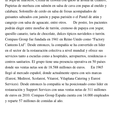
Pupietas de merluza con salmón en salsa de cava con papas al eneldo y
calabaza; Solomillo de cerdo en salsa de fresas acompañados de
guisantes salteados con jamón y papas parisién o el Pastel de atún y
cangrejo con salsa de aguacate, entre otros. De postre, los pacientes
podrán elegir entre mouSse de turrón, cremoso de papaya con yogur,
quesillo canario, tarta de chocolate, dulces típicos navideños o turrón.
Compass Group fue fundada en 1941 en Reino Unido como “Factory
Canteens Ltd”. Desde entonces, la compañía se ha convertido en líder
en el sector de la restauración colectiva a nivel mundial y ofrece sus
servicios tanto a escuelas como a hospitales, aeropuertos, residencias o
centros sanitarios. El grupo tiene una presencia operativa en 50 países
donde sus ventas netas son de 18.588 millones de euros. En 1965
llegó al mercado español, donde actualmente opera con seis marcas
(Eurest, Medirest, Scolarest, Vitarest, Vilaplana Catering y Eurest
Services). Desde entonces la compañía se ha posicionado como líder en
restauración y Support Services con unas ventas netas de 311 millones
de euros en 2010. Compass Group España cuenta con 14.000 empleados
y reparte 57 millones de comidas al año.