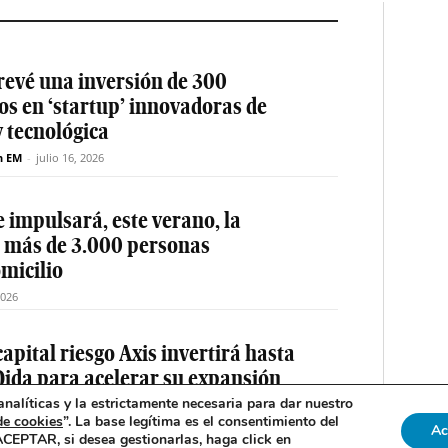
revé una inversión de 300
os en ‘startup’ innovadoras de
y tecnológica
n EM
-
julio 16, 2026
 impulsará, este verano, la
e más de 3.000 personas
micilio
2026
apital riesgo Axis invertirá hasta
Qida para acelerar su expansión
nalíticas y la estrictamente necesaria para dar nuestro
n EM
-
julio 14, 2026
de cookies
”. La base legítima es el consentimiento del
Ac
 ACEPTAR, si desea gestionarlas, haga click en