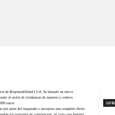
uros de Responsabilidad Civil, ha lanzado un nuevo
mente al sector de residencias de mayores y centros
.000 euros.
LO M
r por parte del asegurado e incorpora una completa oferta
plan los requisitos de contratación, en cuyo caso bastaría