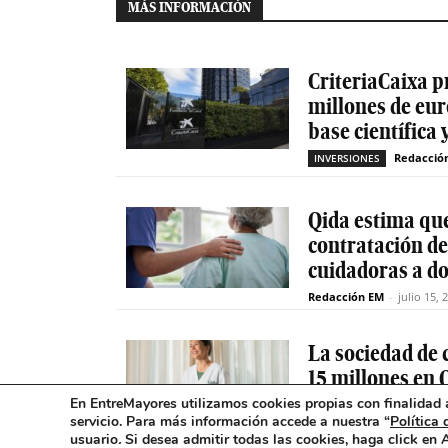
MÁS INFORMACIÓN
CriteriaCaixa p
millones de eur
base científica 
Redacció
INVERSIONES
Qida estima que
contratación d
cuidadoras a do
Redacción EM
-
julio 15, 
La sociedad de c
15 millones en 
En EntreMayores utilizamos cookies propias con finalidad a
Redacció
INVERSIONES
servicio. Para más información accede a nuestra “
Política 
usuario
.
Si desea admitir todas las cookies, haga click en