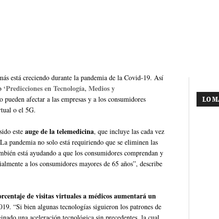
 más está creciendo durante la pandemia de la Covid-19. Así
‘Predicciones en Tecnología, Medios y
do
o pueden afectar a las empresas y a los consumidores
LO M
rtual o el 5G.
auge de la telemedicina
 sido este
, que incluye las cada vez
“La pandemia no solo está requiriendo que se eliminen las
e también está ayudando a que los consumidores comprendan y
ialmente a los consumidores mayores de 65 años”, describe
porcentaje de visitas virtuales a médicos aumentará un
019. “Si bien algunas tecnologías siguieron los patrones de
inado una aceleración tecnológica sin precedentes, la cual