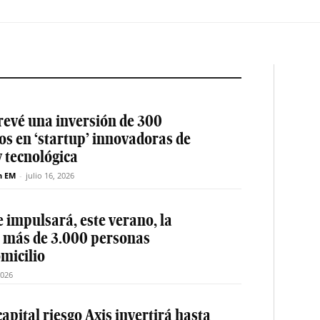
revé una inversión de 300
os en ‘startup’ innovadoras de
y tecnológica
n EM
-
julio 16, 2026
 impulsará, este verano, la
e más de 3.000 personas
micilio
2026
apital riesgo Axis invertirá hasta