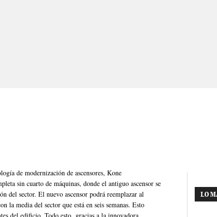
ología de modernización de ascensores, Kone
leta sin cuarto de máquinas, donde el antiguo ascensor se
ón del sector. El nuevo ascensor podrá reemplazar al
LO M
on la media del sector que está en seis semanas. Esto
ntes del edificio. Todo esto gracias a la innovadora