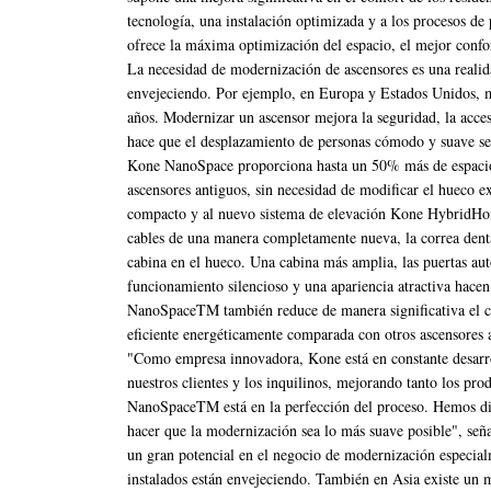
tecnología, una instalación optimizada y a los procesos
ofrece la máxima optimización del espacio, el mejor confor
La necesidad de modernización de ascensores es una realida
envejeciendo. Por ejemplo, en Europa y Estados Unidos, m
años. Modernizar un ascensor mejora la seguridad, la acces
hace que el desplazamiento de personas cómodo y suave sea
Kone NanoSpace proporciona hasta un 50% más de espacio
ascensores antiguos, sin necesidad de modificar el hueco ex
compacto y al nuevo sistema de elevación Kone HybridHois
cables de una manera completamente nueva, la correa dent
cabina en el hueco. Una cabina más amplia, las puertas au
funcionamiento silencioso y una apariencia atractiva hace
NanoSpaceTM también reduce de manera significativa el c
eficiente energéticamente comparada con otros ascensores 
"Como empresa innovadora, Kone está en constante desarro
nuestros clientes y los inquilinos, mejorando tanto los p
NanoSpaceTM está en la perfección del proceso. Hemos dis
hacer que la modernización sea lo más suave posible", s
un gran potencial en el negocio de modernización especia
instalados están envejeciendo. También en Asia existe un 