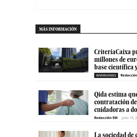
MÁS INFORMACIÓN
CriteriaCaixa p
millones de eur
base científica 
Redacció
INVERSIONES
Qida estima que
contratación d
cuidadoras a do
Redacción EM
-
julio 15, 
La sociedad de c