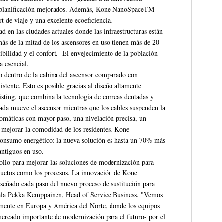
 de planificación mejorados. Además, Kone NanoSpaceTM
t de viaje y una excelente ecoeficiencia.
d en las ciudades actuales donde las infraestructuras están
ás de la mitad de los ascensores en uso tienen más de 20
ibilidad y el confort. El envejecimiento de la población
 esencial.
 dentro de la cabina del ascensor comparado con
istente. Esto es posible gracias al diseño altamente
ting, que combina la tecnología de correas dentadas y
ada mueve el ascensor mientras que los cables suspenden la
tomáticas con mayor paso, una nivelación precisa, un
n mejorar la comodidad de los residentes. Kone
onsumo energético: la nueva solución es hasta un 70% más
antiguos en uso.
llo para mejorar las soluciones de modernización para
roductos como los procesos. La innovación de Kone
eñado cada paso del nuevo proceso de sustitución para
eñala Pekka Kemppainen, Head of Service Business. "Vemos
lmente en Europa y América del Norte, donde los equipos
mercado importante de modernización para el futuro- por el