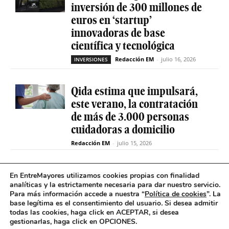
inversión de 300 millones de
euros en ‘startup’
innovadoras de base
científica y tecnológica
Redacción EM
-
julio 16, 2026
INVERSIONES
Qida estima que impulsará,
este verano, la contratación
de más de 3.000 personas
cuidadoras a domicilio
Redacción EM
-
julio 15, 2026
La sociedad de capital riesgo
En EntreMayores utilizamos cookies propias con finalidad
Axis invertirá hasta 15
analíticas y la estrictamente necesaria para dar nuestro servicio.
Para más información accede a nuestra “
Política de cookies
”. La
millones en Qida para
base legítima es el consentimiento del usuario
.
Si desea admitir
acelerar su expansión
todas las cookies, haga click en ACEPTAR, si desea
gestionarlas, haga click en OPCIONES.
Redacción EM
-
julio 14, 2026
INVERSIONES