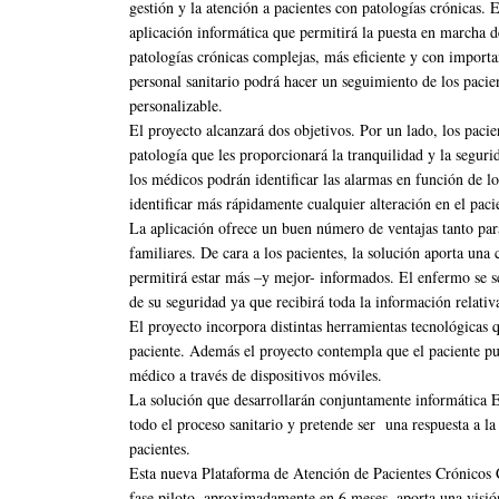
gestión y la atención a pacientes con patologías crónicas. 
aplicación informática que permitirá la puesta en marcha 
patologías crónicas complejas, más eficiente y con importan
personal sanitario podrá hacer un seguimiento de los pacie
personalizable.
El proyecto alcanzará dos objetivos. Por un lado, los paci
patología que les proporcionará la tranquilidad y la seguri
los médicos podrán identificar las alarmas en función de l
identificar más rápidamente cualquier alteración en el paci
La aplicación ofrece un buen número de ventajas tanto para
familiares. De cara a los pacientes, la solución aporta un
permitirá estar más –y mejor- informados. El enfermo se 
de su seguridad ya que recibirá toda la información relativ
El proyecto incorpora distintas herramientas tecnológicas q
paciente. Además el proyecto contempla que el paciente pu
médico a través de dispositivos móviles.
La solución que desarrollarán conjuntamente informática El
todo el proceso sanitario y pretende ser una respuesta a la
pacientes.
Esta nueva Plataforma de Atención de Pacientes Crónicos
fase piloto, aproximadamente en 6 meses, aporta una visión