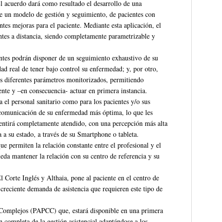
El acuerdo dará como resultado el desarrollo de una
de un modelo de gestión y seguimiento, de pacientes con
tes mejoras para el paciente. Mediante esta aplicación, el
ntes a distancia, siendo completamente parametrizable y
entes podrán disponer de un seguimiento exhaustivo de su
dad real de tener bajo control su enfermedad; y, por otro,
os diferentes parámetros monitorizados, permitiendo
ente y –en consecuencia- actuar en primera instancia.
 el personal sanitario como para los pacientes y/o sus
a comunicación de su enfermedad más óptima, lo que les
sentirá completamente atendido, con una percepción más alta
a a su estado, a través de su Smartphone o tableta.
ue permiten la relación constante entre el profesional y el
eda mantener la relación con su centro de referencia y su
 Corte Inglés y Althaia, pone al paciente en el centro de
 creciente demanda de asistencia que requieren este tipo de
 Complejos (PAPCC) que, estará disponible en una primera
 completa de la gestión asistencial adaptándose a los