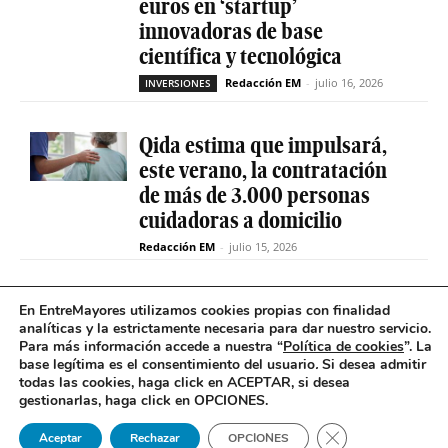
euros en ‘startup’
innovadoras de base
científica y tecnológica
Redacción EM
-
julio 16, 2026
INVERSIONES
Qida estima que impulsará,
este verano, la contratación
de más de 3.000 personas
cuidadoras a domicilio
Redacción EM
-
julio 15, 2026
La sociedad de capital riesgo
En EntreMayores utilizamos cookies propias con finalidad
Axis invertirá hasta 15
analíticas y la estrictamente necesaria para dar nuestro servicio.
Para más información accede a nuestra “
Política de cookies
”. La
millones en Qida para
base legítima es el consentimiento del usuario
.
Si desea admitir
acelerar su expansión
todas las cookies, haga click en ACEPTAR, si desea
gestionarlas, haga click en OPCIONES.
Redacción EM
-
julio 14, 2026
INVERSIONES
Cerrar el banner 
Aceptar
Rechazar
OPCIONES