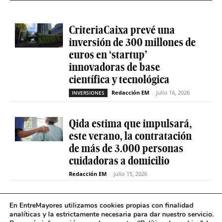
CriteriaCaixa prevé una
inversión de 300 millones de
euros en ‘startup’
innovadoras de base
científica y tecnológica
Redacción EM
-
julio 16, 2026
INVERSIONES
Qida estima que impulsará,
este verano, la contratación
de más de 3.000 personas
cuidadoras a domicilio
Redacción EM
-
julio 15, 2026
La sociedad de capital riesgo
En EntreMayores utilizamos cookies propias con finalidad
Axis invertirá hasta 15
analíticas y la estrictamente necesaria para dar nuestro servicio.