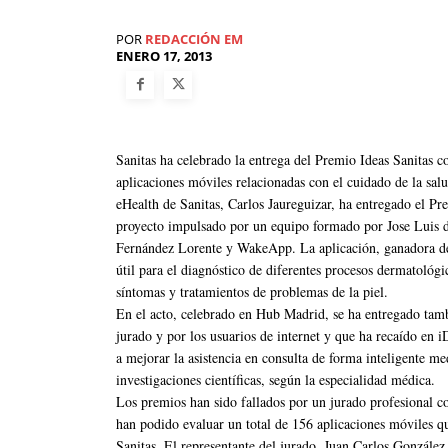
POR
REDACCIÓN EM
ENERO 17, 2013
Sanitas ha celebrado la entrega del Premio Ideas Sanitas co
aplicaciones móviles relacionadas con el cuidado de la salu
eHealth de Sanitas, Carlos Jaureguizar, ha entregado el 
proyecto impulsado por un equipo formado por Jose Luis d
Fernández Lorente y WakeApp. La aplicación, ganadora de
útil para el diagnóstico de diferentes procesos dermatológ
síntomas y tratamientos de problemas de la piel.
En el acto, celebrado en Hub Madrid, se ha entregado tamb
jurado y por los usuarios de internet y que ha recaído en i
a mejorar la asistencia en consulta de forma inteligente m
investigaciones científicas, según la especialidad médica.
Los premios han sido fallados por un jurado profesional co
han podido evaluar un total de 156 aplicaciones móviles q
Sanitas. El representante del jurado, Juan Carlos González