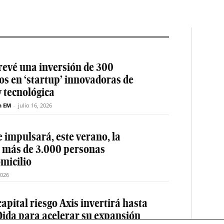
revé una inversión de 300
os en ‘startup’ innovadoras de
y tecnológica
n EM
-
julio 16, 2026
 impulsará, este verano, la
e más de 3.000 personas
micilio
2026
apital riesgo Axis invertirá hasta
Qida para acelerar su expansión