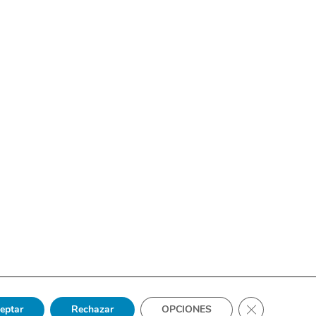
Cerrar el bann
eptar
Rechazar
OPCIONES