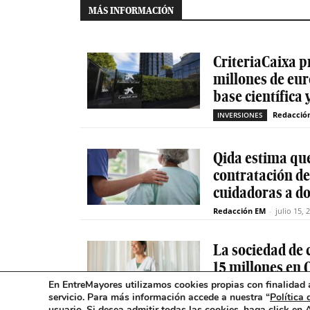
MÁS INFORMACIÓN
CriteriaCaixa p
millones de eur
base científica 
Redacció
INVERSIONES
Qida estima que
contratación d
cuidadoras a do
Redacción EM
-
julio 15, 
La sociedad de c
15 millones en 
En EntreMayores utilizamos cookies propias con finalidad a
Redacció
INVERSIONES
servicio. Para más información accede a nuestra “
Política 
usuario
.
Si desea admitir todas las cookies, haga click en