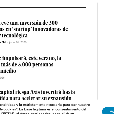
revé una inversión de 300
os en ‘startup’ innovadoras de
y tecnológica
n EM
-
julio 16, 2026
 impulsará, este verano, la
e más de 3.000 personas
micilio
2026
apital riesgo Axis invertirá hasta
Qida para acelerar su expansión
nalíticas y la estrictamente necesaria para dar nuestro
n EM
-
julio 14, 2026
de cookies
”. La base legítima es el consentimiento del
Ac
 ACEPTAR, si desea gestionarlas, haga click en