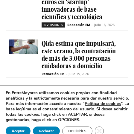
euros en ‘startup’
innovadoras de base
científica y tecnológica
Redacción EM
-
julio 16, 2026
INVERSIONES
Qida estima que impulsará,
este verano, la contratación
de más de 3.000 personas
cuidadoras a domicilio
Redacción EM
-
julio 15, 2026
La sociedad de capital riesgo
En EntreMayores utilizamos cookies propias con finalidad
Axis invertirá hasta 15
analíticas y la estrictamente necesaria para dar nuestro servicio.
Para más información accede a nuestra “
Política de cookies
”. La
millones en Qida para
base legítima es el consentimiento del usuario
.
Si desea admitir
acelerar su expansión
todas las cookies, haga click en ACEPTAR, si desea
gestionarlas, haga click en OPCIONES.
Redacción EM
-
julio 14, 2026
INVERSIONES
Cerrar el banner 
Aceptar
Rechazar
OPCIONES