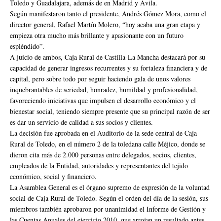
Toledo y Guadalajara, además de en Madrid y Ávila.
Según manifestaron tanto el presidente, Andrés Gómez Mora, como el
director general, Rafael Martín Molero, “hoy acaba una gran etapa y
empieza otra mucho más brillante y apasionante con un futuro
espléndido”.
A juicio de ambos, Caja Rural de Castilla-La Mancha destacará por su
capacidad de generar ingresos recurrentes y su fortaleza financiera y de
capital, pero sobre todo por seguir haciendo gala de unos valores
inquebrantables de seriedad, honradez, humildad y profesionalidad,
favoreciendo iniciativas que impulsen el desarrollo económico y el
bienestar social, teniendo siempre presente que su principal razón de ser
es dar un servicio de calidad a sus socios y clientes.
La decisión fue aprobada en el Auditorio de la sede central de Caja
Rural de Toledo, en el número 2 de la toledana calle Méjico, donde se
dieron cita más de 2.000 personas entre delegados, socios, clientes,
empleados de la Entidad, autoridades y representantes del tejido
económico, social y financiero.
La Asamblea General es el órgano supremo de expresión de la voluntad
social de Caja Rural de Toledo. Según el orden del día de la sesión, sus
miembros también aprobaron por unanimidad el Informe de Gestión y
las Cuentas Anuales del ejercicio 2010, que arrojan un resultado antes