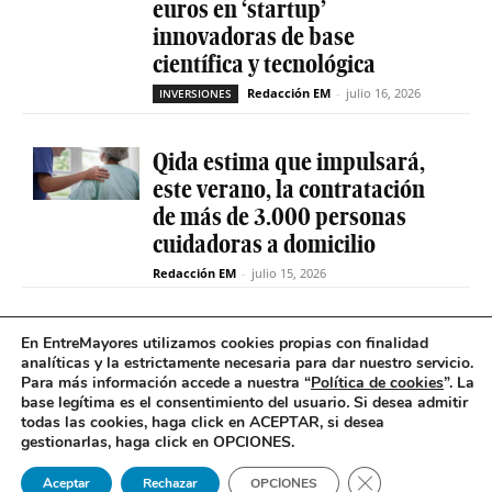
euros en ‘startup’
innovadoras de base
científica y tecnológica
Redacción EM
-
julio 16, 2026
INVERSIONES
Qida estima que impulsará,
este verano, la contratación
de más de 3.000 personas
cuidadoras a domicilio
Redacción EM
-
julio 15, 2026
La sociedad de capital riesgo
En EntreMayores utilizamos cookies propias con finalidad
Axis invertirá hasta 15
analíticas y la estrictamente necesaria para dar nuestro servicio.
Para más información accede a nuestra “
Política de cookies
”. La
millones en Qida para
base legítima es el consentimiento del usuario
.
Si desea admitir
acelerar su expansión
todas las cookies, haga click en ACEPTAR, si desea
gestionarlas, haga click en OPCIONES.
Redacción EM
-
julio 14, 2026
INVERSIONES
Cerrar el banner 
Aceptar
Rechazar
OPCIONES