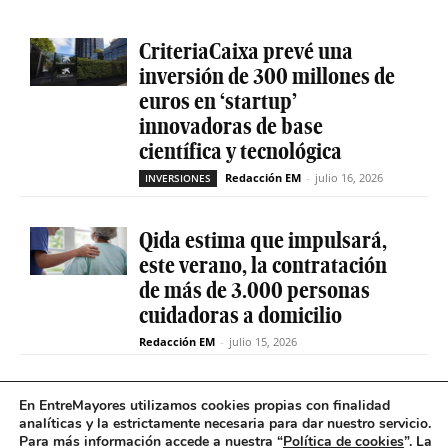
CriteriaCaixa prevé una
inversión de 300 millones de
euros en ‘startup’
innovadoras de base
científica y tecnológica
Redacción EM
-
julio 16, 2026
INVERSIONES
Qida estima que impulsará,
este verano, la contratación
de más de 3.000 personas
cuidadoras a domicilio
Redacción EM
-
julio 15, 2026
La sociedad de capital riesgo
En EntreMayores utilizamos cookies propias con finalidad
Axis invertirá hasta 15
analíticas y la estrictamente necesaria para dar nuestro servicio.
Para más información accede a nuestra “
Política de cookies
”. La
millones en Qida para