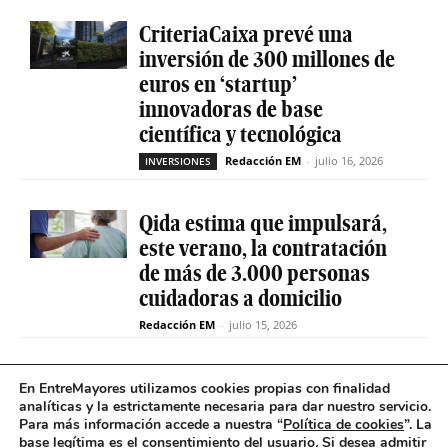
CriteriaCaixa prevé una
inversión de 300 millones de
euros en ‘startup’
innovadoras de base
científica y tecnológica
Redacción EM
-
julio 16, 2026
INVERSIONES
Qida estima que impulsará,
este verano, la contratación
de más de 3.000 personas
cuidadoras a domicilio
Redacción EM
-
julio 15, 2026
La sociedad de capital riesgo
En EntreMayores utilizamos cookies propias con finalidad
Axis invertirá hasta 15
analíticas y la estrictamente necesaria para dar nuestro servicio.
Para más información accede a nuestra “
Política de cookies
”. La
millones en Qida para
base legítima es el consentimiento del usuario
.
Si desea admitir