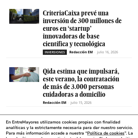
CriteriaCaixa prevé una
inversión de 300 millones de
euros en ‘startup’
innovadoras de base
científica y tecnológica
Redacción EM
-
julio 16, 2026
INVERSIONES
Qida estima que impulsará,
este verano, la contratación
de más de 3.000 personas
cuidadoras a domicilio
Redacción EM
-
julio 15, 2026
La sociedad de capital riesgo
En EntreMayores utilizamos cookies propias con finalidad
Axis invertirá hasta 15
analíticas y la estrictamente necesaria para dar nuestro servicio.
Para más información accede a nuestra “
Política de cookies
”. La
millones en Qida para