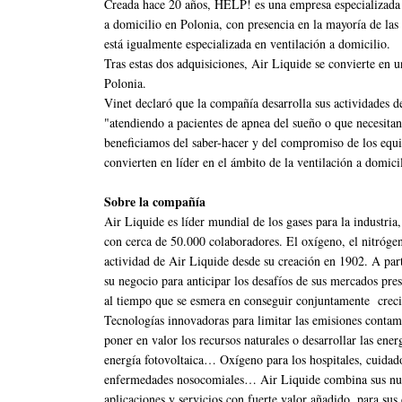
Creada hace 20 años, HELP! es una empresa especializada en
a domicilio en Polonia, con presencia en la mayoría de las 
está igualmente especializada en ventilación a domicilio.
Tras estas dos adquisiciones, Air Liquide se convierte en u
Polonia.
Vinet declaró que la compañía desarrolla sus actividades d
"atendiendo a pacientes de apnea del sueño o que necesitan
beneficiamos del saber-hacer y del compromiso de los equ
convierten en líder en el ámbito de la ventilación a domici
Sobre la compañía
Air Liquide es líder mundial de los gases para la industria
con cerca de 50.000 colaboradores. El oxígeno, el nitrógen
actividad de Air Liquide desde su creación en 1902. A par
su negocio para anticipar los desafíos de sus mercados pres
al tiempo que se esmera en conseguir conjuntamente creci
Tecnologías innovadoras para limitar las emisiones contami
poner en valor los recursos naturales o desarrollar las ene
energía fotovoltaica… Oxígeno para los hospitales, cuidados
enfermedades nosocomiales… Air Liquide combina sus nume
aplicaciones y servicios con fuerte valor añadido, para sus 