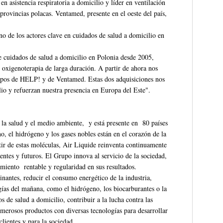
 asistencia respiratoria a domicilio y líder en ventilación
provincias polacas. Ventamed, presente en el oeste del país,
no de los actores clave en cuidados de salud a domicilio en
e cuidados de salud a domicilio en Polonia desde 2005,
 oxigenoterapia de larga duración. A partir de ahora nos
ipos de HELP! y de Ventamed. Estas dos adquisiciones nos
lio y refuerzan nuestra presencia en Europa del Este".
, la salud y el medio ambiente, y está presente en 80 países
o, el hidrógeno y los gases nobles están en el corazón de la
tir de estas moléculas, Air Liquide reinventa continuamente
entes y futuros. El Grupo innova al servicio de la sociedad,
miento rentable y regularidad en sus resultados.
nantes, reducir el consumo energético de la industria,
rgías del mañana, como el hidrógeno, los biocarburantes o la
 de salud a domicilio, contribuir a la lucha contra las
rosos productos con diversas tecnologías para desarrollar
clientes y para la sociedad.