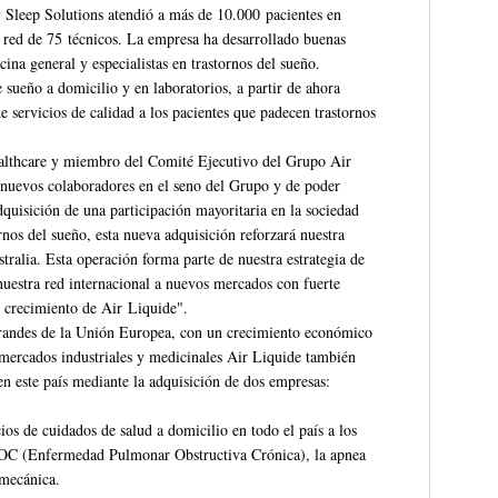
y Sleep Solutions atendió a más de 10.000 pacientes en
a red de 75 técnicos. La empresa ha desarrollado buenas
na general y especialistas en trastornos del sueño.
e sueño a domicilio y en laboratorios, a partir de ahora
 servicios de calidad a los pacientes que padecen trastornos
ealthcare y miembro del Comité Ejecutivo del Grupo Air
s nuevos colaboradores en el seno del Grupo y de poder
dquisición de una participación mayoritaria en la sociedad
ornos del sueño, esta nueva adquisición reforzará nuestra
stralia. Esta operación forma parte de nuestra estrategia de
nuestra red internacional a nuevos mercados con fuerte
e crecimiento de Air Liquide".
 grandes de la Unión Europea, con un crecimiento económico
 mercados industriales y medicinales Air Liquide también
en este país mediante la adquisición de dos empresas:
ios de cuidados de salud a domicilio en todo el país a los
EPOC (Enfermedad Pulmonar Obstructiva Crónica), la apnea
 mecánica.