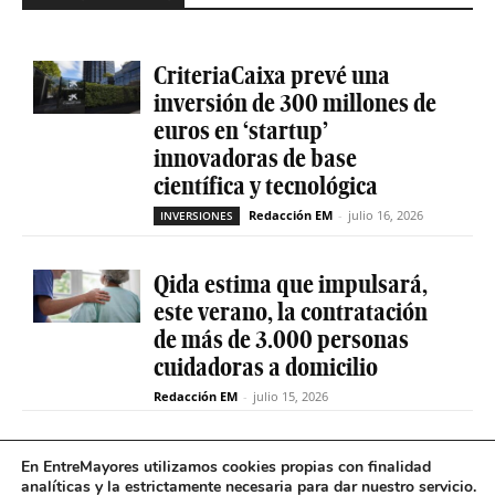
CriteriaCaixa prevé una
inversión de 300 millones de
euros en ‘startup’
innovadoras de base
científica y tecnológica
Redacción EM
-
julio 16, 2026
INVERSIONES
Qida estima que impulsará,
este verano, la contratación
de más de 3.000 personas
cuidadoras a domicilio
Redacción EM
-
julio 15, 2026
La sociedad de capital riesgo
En EntreMayores utilizamos cookies propias con finalidad
Axis invertirá hasta 15
analíticas y la estrictamente necesaria para dar nuestro servicio.