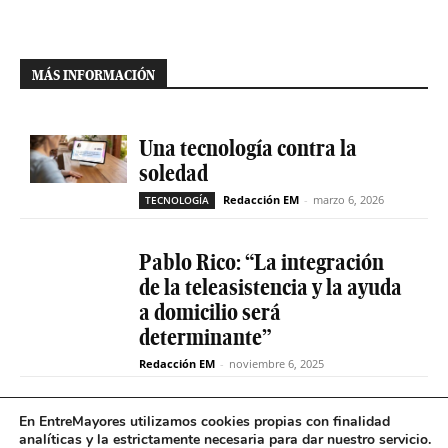
MÁS INFORMACIÓN
Una tecnología contra la
soledad
Redacción EM
-
marzo 6, 2026
TECNOLOGÍA
Pablo Rico: “La integración
de la teleasistencia y la ayuda
a domicilio será
determinante”
Redacción EM
-
noviembre 6, 2025
Una cátedra para impulsar la
En EntreMayores utilizamos cookies propias con finalidad
analíticas y la estrictamente necesaria para dar nuestro servicio.
investigación y divulgar las