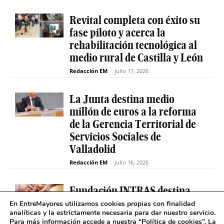
Revital completa con éxito su
fase piloto y acerca la
rehabilitación tecnológica al
medio rural de Castilla y León
Redacción EM
-
julio 17, 2026
La Junta destina medio
millón de euros a la reforma
de la Gerencia Territorial de
Servicios Sociales de
Valladolid
Redacción EM
-
julio 16, 2026
Fundación INTRAS destina
6.000 euros a proyectos
En EntreMayores utilizamos cookies propias con finalidad
analíticas y la estrictamente necesaria para dar nuestro servicio.
sociales que impulsen la
Para más información accede a nuestra “
Política de cookies
”. La