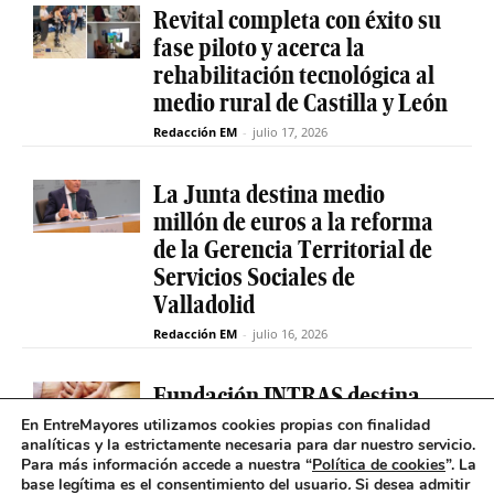
Revital completa con éxito su
fase piloto y acerca la
rehabilitación tecnológica al
medio rural de Castilla y León
Redacción EM
-
julio 17, 2026
La Junta destina medio
millón de euros a la reforma
de la Gerencia Territorial de
Servicios Sociales de
Valladolid
Redacción EM
-
julio 16, 2026
Fundación INTRAS destina
6.000 euros a proyectos
En EntreMayores utilizamos cookies propias con finalidad
analíticas y la estrictamente necesaria para dar nuestro servicio.
sociales que impulsen la
Para más información accede a nuestra “
Política de cookies
”. La
salud mental en Castilla y
base legítima es el consentimiento del usuario
.
Si desea admitir