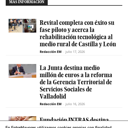
MÁS INFORMACIÓN
Revital completa con éxito su
fase piloto y acerca la
rehabilitación tecnológica al
medio rural de Castilla y León
Redacción EM
-
julio 17, 2026
La Junta destina medio
millón de euros a la reforma
de la Gerencia Territorial de
Servicios Sociales de
Valladolid
Redacción EM
-
julio 16, 2026
Fundación INTRAS destina
6.000 euros a proyectos
En EntreMayores utilizamos cookies propias con finalidad