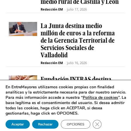
medio rural de Castilla y León
Redacción EM
-
julio 17, 2026
La Junta destina medio
millón de euros a la reforma
de la Gerencia Territorial de
Servicios Sociales de
Valladolid
Redacción EM
-
julio 16, 2026
Fundación INTRAS destina
6.000 euros a proyectos
En EntreMayores utilizamos cookies propias con finalidad
analíticas y la estrictamente necesaria para dar nuestro servicio.
sociales que impulsen la
Para más información accede a nuestra “
Política de cookies
”. La
salud mental en Castilla y
base legítima es el consentimiento del usuario
.
Si desea admitir
León
todas las cookies, haga click en ACEPTAR, si desea
gestionarlas, haga click en OPCIONES.
Redacción EM
-
julio 16, 2026
Cerrar el banner 
Aceptar
Rechazar
OPCIONES