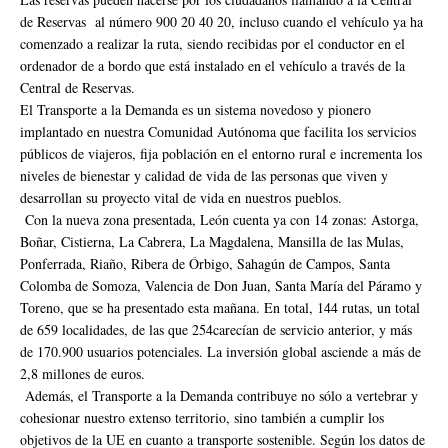
de Reservas al número 900 20 40 20, incluso cuando el vehículo ya ha
comenzado a realizar la ruta, siendo recibidas por el conductor en el
ordenador de a bordo que está instalado en el vehículo a través de la
Central de Reservas.
El Transporte a la Demanda es un sistema novedoso y pionero
implantado en nuestra Comunidad Autónoma que facilita los servicios
públicos de viajeros, fija población en el entorno rural e incrementa los
niveles de bienestar y calidad de vida de las personas que viven y
desarrollan su proyecto vital de vida en nuestros pueblos.
Con la nueva zona presentada, León cuenta ya con 14 zonas: Astorga,
Boñar, Cistierna, La Cabrera, La Magdalena, Mansilla de las Mulas,
Ponferrada, Riaño, Ribera de Órbigo, Sahagún de Campos, Santa
Colomba de Somoza, Valencia de Don Juan, Santa María del Páramo y
Toreno, que se ha presentado esta mañana. En total, 144 rutas, un total
de 659 localidades, de las que 254carecían de servicio anterior, y más
de 170.900 usuarios potenciales. La inversión global asciende a más de
2,8 millones de euros.
Además, el Transporte a la Demanda contribuye no sólo a vertebrar y
cohesionar nuestro extenso territorio, sino también a cumplir los
objetivos de la UE en cuanto a transporte sostenible. Según los datos de