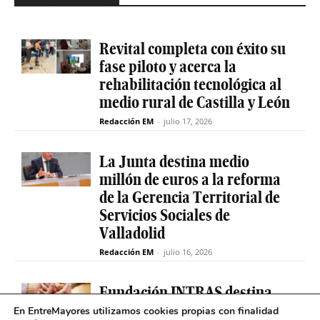
Revital completa con éxito su
fase piloto y acerca la
rehabilitación tecnológica al
medio rural de Castilla y León
Redacción EM
-
julio 17, 2026
La Junta destina medio
millón de euros a la reforma
de la Gerencia Territorial de
Servicios Sociales de
Valladolid
Redacción EM
-
julio 16, 2026
Fundación INTRAS destina
6.000 euros a proyectos
En EntreMayores utilizamos cookies propias con finalidad