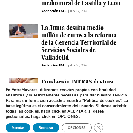
medio rural de Castilla y León
Redacción EM
-
julio 17, 2026
La Junta destina medio
millón de euros a la reforma
de la Gerencia Territorial de
Servicios Sociales de
Valladolid
Redacción EM
-
julio 16, 2026
Fundación INTRAS destina
6.000 euros a proyectos
En EntreMayores utilizamos cookies propias con finalidad
analíticas y la estrictamente necesaria para dar nuestro servicio.
sociales que impulsen la
Para más información accede a nuestra “
Política de cookies
”. La
salud mental en Castilla y
base legítima es el consentimiento del usuario
.
Si desea admitir
León
todas las cookies, haga click en ACEPTAR, si desea
gestionarlas, haga click en OPCIONES.
Redacción EM
-
julio 16, 2026
Cerrar el banner 
Aceptar
Rechazar
OPCIONES