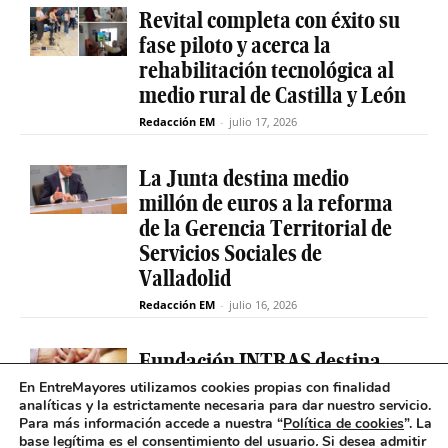
Revital completa con éxito su
fase piloto y acerca la
rehabilitación tecnológica al
medio rural de Castilla y León
Redacción EM
-
julio 17, 2026
La Junta destina medio
millón de euros a la reforma
de la Gerencia Territorial de
Servicios Sociales de
Valladolid
Redacción EM
-
julio 16, 2026
Fundación INTRAS destina
6.000 euros a proyectos
En EntreMayores utilizamos cookies propias con finalidad
analíticas y la estrictamente necesaria para dar nuestro servicio.
sociales que impulsen la
Para más información accede a nuestra “
Política de cookies
”. La
salud mental en Castilla y
base legítima es el consentimiento del usuario
.
Si desea admitir