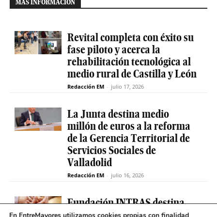
MÁS INFORMACIÓN
Revital completa con éxito su
fase piloto y acerca la
rehabilitación tecnológica al
medio rural de Castilla y León
Redacción EM
-
julio 17, 2026
La Junta destina medio
millón de euros a la reforma
de la Gerencia Territorial de
Servicios Sociales de
Valladolid
Redacción EM
-
julio 16, 2026
Fundación INTRAS destina
6.000 euros a proyectos
En EntreMayores utilizamos cookies propias con finalidad