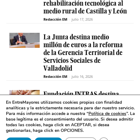
rehabilitación tecnológica al
medio rural de Castilla y León
Redacción EM
-
julio 17, 2026
La Junta destina medio
millón de euros a la reforma
de la Gerencia Territorial de
Servicios Sociales de
Valladolid
Redacción EM
-
julio 16, 2026
Fundación INTRAS destina
6.000 euros a proyectos
En EntreMayores utilizamos cookies propias con finalidad
analíticas y la estrictamente necesaria para dar nuestro servicio.
sociales que impulsen la
Para más información accede a nuestra “
Política de cookies
”. La
salud mental en Castilla y
base legítima es el consentimiento del usuario
.
Si desea admitir
León
todas las cookies, haga click en ACEPTAR, si desea
gestionarlas, haga click en OPCIONES.
Redacción EM
-
julio 16, 2026