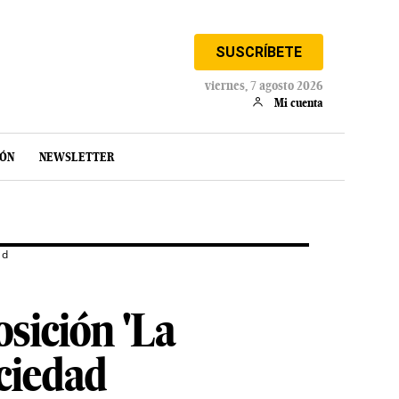
SUSCRÍBETE
viernes, 7 agosto 2026
Mi cuenta
IÓN
NEWSLETTER
ad
osición 'La
ciedad