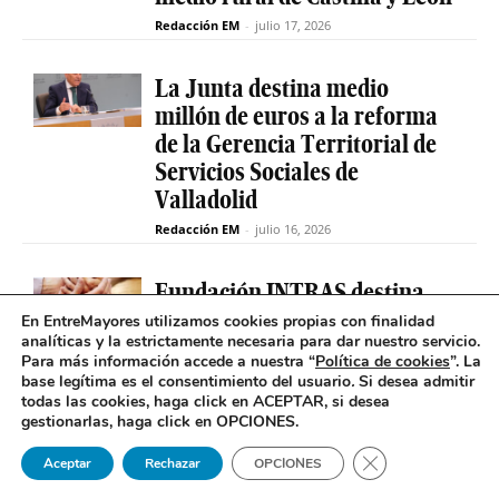
Redacción EM
-
julio 17, 2026
La Junta destina medio
millón de euros a la reforma
de la Gerencia Territorial de
Servicios Sociales de
Valladolid
Redacción EM
-
julio 16, 2026
Fundación INTRAS destina
6.000 euros a proyectos
En EntreMayores utilizamos cookies propias con finalidad
analíticas y la estrictamente necesaria para dar nuestro servicio.
sociales que impulsen la
Para más información accede a nuestra “
Política de cookies
”. La
salud mental en Castilla y
base legítima es el consentimiento del usuario
.
Si desea admitir
León
todas las cookies, haga click en ACEPTAR, si desea
gestionarlas, haga click en OPCIONES.
Redacción EM
-
julio 16, 2026
Cerrar el banner 
Aceptar
Rechazar
OPCIONES