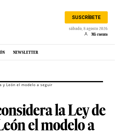
SUSCRÍBETE
sábado, 8 agosto 2026
Mi cuenta
IÓN
NEWSLETTER
a y León el modelo a seguir
considera la Ley de
León el modelo a