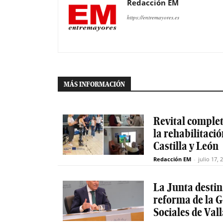
Redacción EM
https://entremayores.es
MÁS INFORMACIÓN
Revital completa
la rehabilitaci
Castilla y León
Redacción EM
-
julio 17, 
La Junta destin
reforma de la G
Sociales de Val