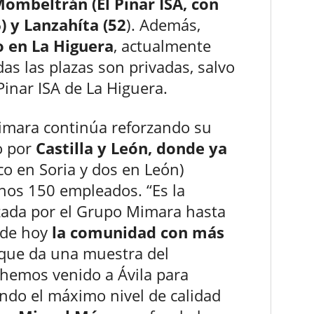
Mombeltrán (El Pinar ISA, con
) y Lanzahíta (52
). Además,
o en La Higuera
, actualmente
as las plazas son privadas, salvo
Pinar ISA de La Higuera.
imara continúa reforzando su
o por
Castilla y León, donde ya
co en Soria y dos en León)
unos 150 empleados. “Es la
zada por el Grupo Mimara hasta
a de hoy
la comunidad con más
que da una muestra del
 hemos venido a Ávila para
endo el máximo nivel de calidad