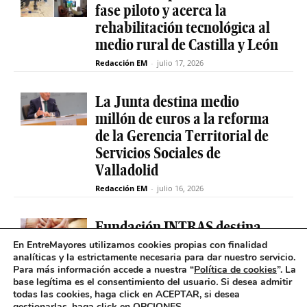
fase piloto y acerca la
rehabilitación tecnológica al
medio rural de Castilla y León
Redacción EM
-
julio 17, 2026
La Junta destina medio
millón de euros a la reforma
de la Gerencia Territorial de
Servicios Sociales de
Valladolid
Redacción EM
-
julio 16, 2026
Fundación INTRAS destina
6.000 euros a proyectos
En EntreMayores utilizamos cookies propias con finalidad
analíticas y la estrictamente necesaria para dar nuestro servicio.
sociales que impulsen la
Para más información accede a nuestra “
Política de cookies
”. La
salud mental en Castilla y
base legítima es el consentimiento del usuario
.
Si desea admitir
León
todas las cookies, haga click en ACEPTAR, si desea
gestionarlas, haga click en OPCIONES.