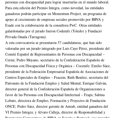
personas con discapacidad para lograr insertarlas en el mundo laboral.
Para esta edición del Premio Integra, como novedad, las entidades
ganadoras podrán participar en Momentum Project, un programa de
apoyo al crecimiento de empresas sociales promovido por BBVA y
Esade con la colaboración de la consultora PwC. Otras entidades
galardonadas por el jurado fueron Codemfe (Toledo) y Fundació
Privada Onada (Tarragona).
A esta convocatoria se presentaron 57 candidaturas, que han sido
valoradas por un jurado integrado por Luis Cayo Pérez, presidente del
Comité Español de Representantes de Personas con Discapacidad –
Cermi; Pedro Moyano, secretario de la Confederación Española de
Personas con Discapacidad Física y Orgánica – Cocemfe; Emilio Sáez,
presidente de la Federación Empresarial Española de Asociaciones de
Centros Especiales de Empleo – Feacem; Ruth Benítez, secretaria del
Patronato de la Fundación Empleo y Salud Mental; Enrique Galván,
director general de la Confederación Española de Organizaciones a
favor de las Personas con Discapacidad Intelectual – Feaps; Sabina
Lobato, directora de Empleo, Formación y Proyectos de Fundación
ONCE; Pedro Sáez, director gerente de Amiab, entidad ganadora del
VI Premio Integra; y Álvaro Calleja, director de Responsabilidad y
Reputación Corporativas de BBVA en España y Portugal, que presidió