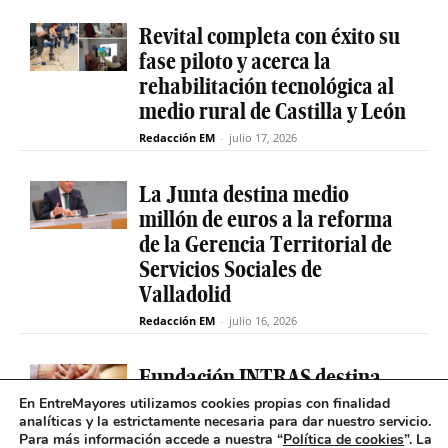
Revital completa con éxito su
fase piloto y acerca la
rehabilitación tecnológica al
medio rural de Castilla y León
Redacción EM
-
julio 17, 2026
La Junta destina medio
millón de euros a la reforma
de la Gerencia Territorial de
Servicios Sociales de
Valladolid
Redacción EM
-
julio 16, 2026
Fundación INTRAS destina
6.000 euros a proyectos
En EntreMayores utilizamos cookies propias con finalidad
analíticas y la estrictamente necesaria para dar nuestro servicio.
sociales que impulsen la
Para más información accede a nuestra “
Política de cookies
”. La