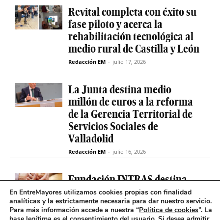
Revital completa con éxito su
fase piloto y acerca la
rehabilitación tecnológica al
medio rural de Castilla y León
Redacción EM
-
julio 17, 2026
La Junta destina medio
millón de euros a la reforma
de la Gerencia Territorial de
Servicios Sociales de
Valladolid
Redacción EM
-
julio 16, 2026
Fundación INTRAS destina
6.000 euros a proyectos
En EntreMayores utilizamos cookies propias con finalidad
analíticas y la estrictamente necesaria para dar nuestro servicio.
sociales que impulsen la
Para más información accede a nuestra “
Política de cookies
”. La
salud mental en Castilla y
base legítima es el consentimiento del usuario
.
Si desea admitir