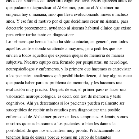
casos con síntomas del deterioro cognitivo leve. Estos aparecen antes de
que podamos diagnosticar el Alzheimer, porque el Alzheimer no
empieza hoy o mañana, sino que lleva evolucionando meses o incluso
años. Y ese fue el motivo por el que decidimos crear un sistema, para
detectarlo precozmente, ayudando al sistema habitual clínico que existe
para evitar tardar tanto en diagnosticar.
Lo primero que hemos hecho ha sido contactar, en general, con todos
aquellos centros donde se atiende a mayores, para pedirles que nos
envíen a todos aquellos que expresen quejas de memoria de manera
subjetiva. Nuestro equipo está formado por psiquiatras, un neurólogo,
neuropsicólogos y enfermeros, y lo primero que hacemos es entrevistar
a los pacientes, analizamos qué posibilidades tienen, si hay alguna causa
que pueda haber para su problema de memoria, y les hacemos una
evaluación muy precisa. Después de eso, el primer paso es hacer una
valoración neuropsicológica, es decir, con test de memoria y tests
cognitivos. Ahí ya detectamos si los pacientes pueden realmente ser
susceptibles de recibir más estudios para diagnosticar una posible
enfermedad de Alzheimer precoz en fases tempranas. Además, somos
nosotros quienes buscamos a los pacientes, o bien les damos la
posibilidad de que nos encuentren muy pronto. Prácticamente no
tenemos lista de espera porque somos un grupo de bastantes