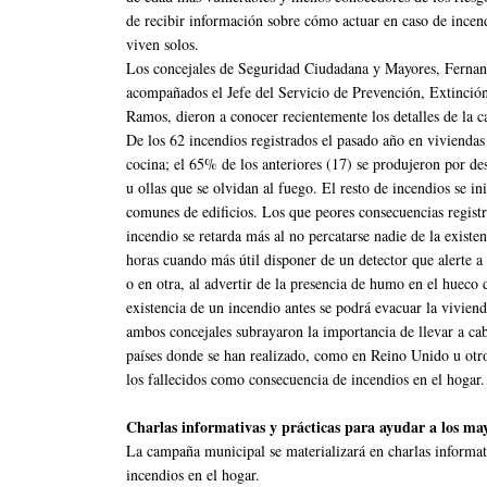
de recibir información sobre cómo actuar en caso de ince
viven solos.
Los concejales de Seguridad Ciudadana y Mayores, Fernan
acompañados el Jefe del Servicio de Prevención, Extinci
Ramos, dieron a conocer recientemente los detalles de la c
De los 62 incendios registrados el pasado año en viviendas 
cocina; el 65% de los anteriores (17) se produjeron por de
u ollas que se olvidan al fuego. El resto de incendios se in
comunes de edificios. Los que peores consecuencias regist
incendio se retarda más al no percatarse nadie de la exist
horas cuando más útil disponer de un detector que alerte a
o en otra, al advertir de la presencia de humo en el hueco d
existencia de un incendio antes se podrá evacuar la viviend
ambos concejales subrayaron la importancia de llevar a cab
países donde se han realizado, como en Reino Unido u otr
los fallecidos como consecuencia de incendios en el hogar.
Charlas informativas y prácticas para ayudar a los ma
La campaña municipal se materializará en charlas informat
incendios en el hogar.