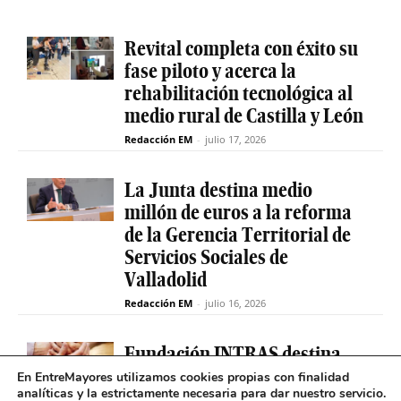
Revital completa con éxito su
fase piloto y acerca la
rehabilitación tecnológica al
medio rural de Castilla y León
Redacción EM
-
julio 17, 2026
La Junta destina medio
millón de euros a la reforma
de la Gerencia Territorial de
Servicios Sociales de
Valladolid
Redacción EM
-
julio 16, 2026
Fundación INTRAS destina
6.000 euros a proyectos
En EntreMayores utilizamos cookies propias con finalidad
analíticas y la estrictamente necesaria para dar nuestro servicio.
sociales que impulsen la