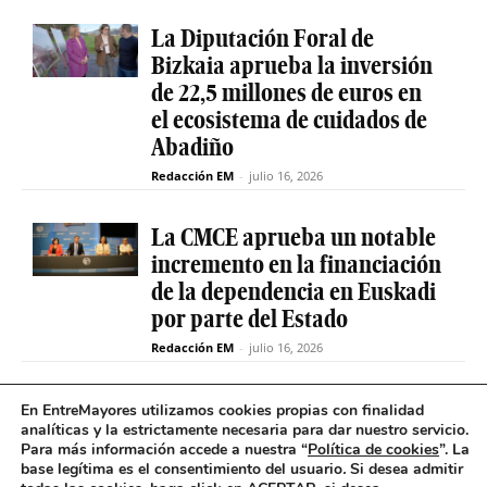
La Diputación Foral de
Bizkaia aprueba la inversión
de 22,5 millones de euros en
el ecosistema de cuidados de
Abadiño
Redacción EM
-
julio 16, 2026
La CMCE aprueba un notable
incremento en la financiación
de la dependencia en Euskadi
por parte del Estado
Redacción EM
-
julio 16, 2026
El servicio de teleasistencia
En EntreMayores utilizamos cookies propias con finalidad
analíticas y la estrictamente necesaria para dar nuestro servicio.
betiON prueba un nuevo
Para más información accede a nuestra “
Política de cookies
”. La
sistema de mensajes de voz
base legítima es el consentimiento del usuario
.
Si desea admitir