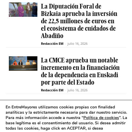
La Diputación Foral de
Bizkaia aprueba la inversión
de 22,5 millones de euros en
el ecosistema de cuidados de
Abadiño
Redacción EM
-
julio 16, 2026
La CMCE aprueba un notable
incremento en la financiación
de la dependencia en Euskadi
por parte del Estado
Redacción EM
-
julio 16, 2026
El servicio de teleasistencia
En EntreMayores utilizamos cookies propias con finalidad
analíticas y la estrictamente necesaria para dar nuestro servicio.
betiON prueba un nuevo
Para más información accede a nuestra “
Política de cookies
”. La
sistema de mensajes de voz
base legítima es el consentimiento del usuario
.
Si desea admitir
para avisos excepcionales
todas las cookies, haga click en ACEPTAR, si desea